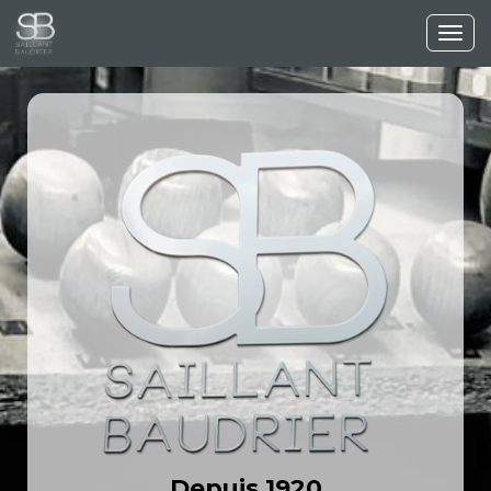
MENU :
Ouvri
le
men
Depuis 1920